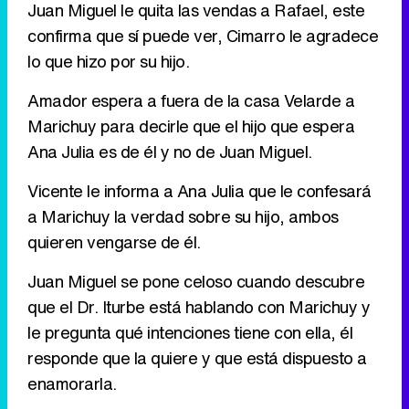
Juan Miguel le quita las vendas a Rafael, este
confirma que sí puede ver, Cimarro le agradece
Tráiler de '33 días', la nueva serie de Atresplayer con Julián Villagrán y José Manuel Poga
lo que hizo por su hijo.
Amador espera a fuera de la casa Velarde a
Marichuy para decirle que el hijo que espera
Tráiler en catalán de 'Ravalear', la nueva serie de HBO Max sobre los fondos buitre
Ana Julia es de él y no de Juan Miguel.
Vicente le informa a Ana Julia que le confesará
a Marichuy la verdad sobre su hijo, ambos
quieren vengarse de él.
Tráiler de la tercera temporada de 'The Walking Dead: Dead City' de AMC+
Juan Miguel se pone celoso cuando descubre
que el Dr. Iturbe está hablando con Marichuy y
le pregunta qué intenciones tiene con ella, él
Canción ganadora de Eurovisión 2026: DARA con "Bangaranga" por Bulgaria
responde que la quiere y que está dispuesto a
enamorarla.