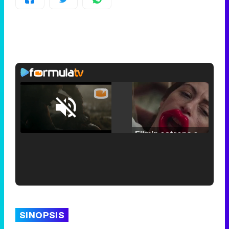
Loaded
:
25.30%
/
Unmute
Filmin estrena el tráiler de 'Millennial Mal', su nueva comedia universitaria de la mano de Lorena Iglesias
'120 Minutos' celebra sus 2.000 programas en Telemadrid con un vídeo del día a día en la redacción
SINOPSIS