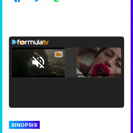
Loaded
:
25.30%
/
Unmute
Filmin estrena el tráiler de 'Millennial Mal', su nueva comedia universitaria de la mano de Lorena Iglesias
'120 Minutos' celebra sus 2.000 programas en Telemadrid con un vídeo del día a día en la redacción
SINOPSIS