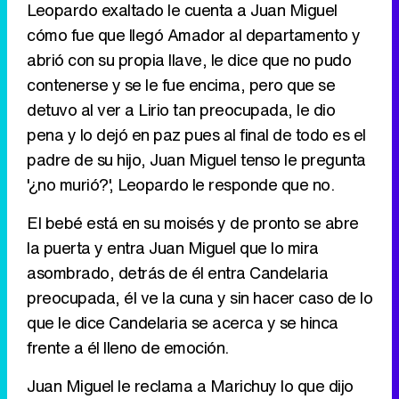
Leopardo exaltado le cuenta a Juan Miguel
cómo fue que llegó Amador al departamento y
Tráiler de '33 días', la nueva serie de Atresplayer con Julián Villagrán y José Manuel Poga
abrió con su propia llave, le dice que no pudo
contenerse y se le fue encima, pero que se
detuvo al ver a Lirio tan preocupada, le dio
pena y lo dejó en paz pues al final de todo es el
Tráiler en catalán de 'Ravalear', la nueva serie de HBO Max sobre los fondos buitre
padre de su hijo, Juan Miguel tenso le pregunta
'¿no murió?', Leopardo le responde que no.
El bebé está en su moisés y de pronto se abre
Tráiler de la tercera temporada de 'The Walking Dead: Dead City' de AMC+
la puerta y entra Juan Miguel que lo mira
asombrado, detrás de él entra Candelaria
preocupada, él ve la cuna y sin hacer caso de lo
que le dice Candelaria se acerca y se hinca
frente a él lleno de emoción.
Canción ganadora de Eurovisión 2026: DARA con "Bangaranga" por Bulgaria
Juan Miguel le reclama a Marichuy lo que dijo