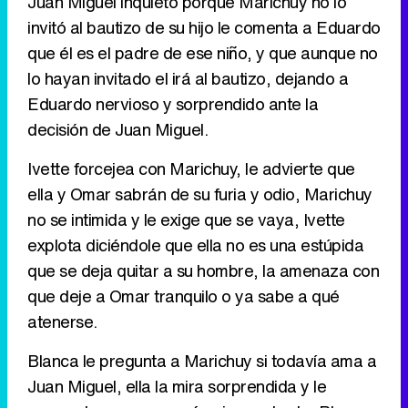
Juan Miguel inquieto porque Marichuy no lo
invitó al bautizo de su hijo le comenta a Eduardo
Tráiler de '33 días', la nueva serie de Atresplayer con Julián Villagrán y José Manuel Poga
que él es el padre de ese niño, y que aunque no
lo hayan invitado el irá al bautizo, dejando a
Eduardo nervioso y sorprendido ante la
decisión de Juan Miguel.
Tráiler en catalán de 'Ravalear', la nueva serie de HBO Max sobre los fondos buitre
Ivette forcejea con Marichuy, le advierte que
ella y Omar sabrán de su furia y odio, Marichuy
no se intimida y le exige que se vaya, Ivette
Tráiler de la tercera temporada de 'The Walking Dead: Dead City' de AMC+
explota diciéndole que ella no es una estúpida
que se deja quitar a su hombre, la amenaza con
que deje a Omar tranquilo o ya sabe a qué
atenerse.
Canción ganadora de Eurovisión 2026: DARA con "Bangaranga" por Bulgaria
Blanca le pregunta a Marichuy si todavía ama a
Juan Miguel, ella la mira sorprendida y le