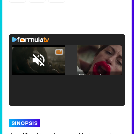
Loaded
:
25.30%
/
Unmute
Filmin estrena el tráiler de 'Millennial Mal', su nueva comedia universitaria de la mano de Lorena Iglesias
'120 Minutos' celebra sus 2.000 programas en Telemadrid con un vídeo del día a día en la redacción
SINOPSIS