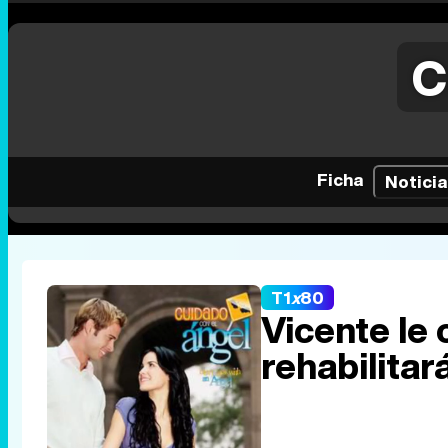
C
Ficha
Noticia
T1
x
80
Vicente le
rehabilitar