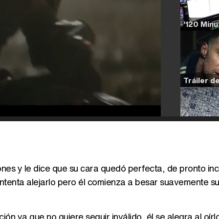
es y le dice que su cara quedó perfecta, de pronto incl
 e intenta alejarlo pero él comienza a besar suavemente su
ión ya que no quiere seguir inválido, él se alegra al oírl