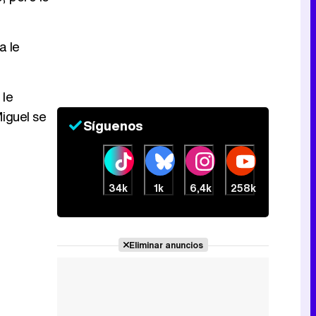
Canción ganadora de Eurovisión 2026: DARA con "Bangaranga" por Bulgaria
a le
 le
Miguel se
Síguenos
34k
1k
6,4k
258k
Eliminar anuncios