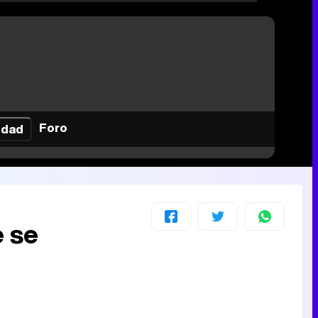
Foro
idad
e se