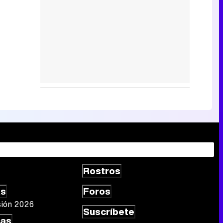
Rostros
as
Foros
sión 2026
Suscríbete
las