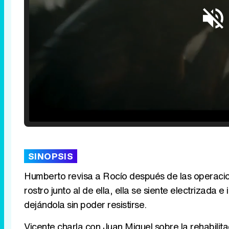
Loaded
:
25.30%
/
Unmute
SINOPSIS
Humberto revisa a Rocío después de las operacion
rostro junto al de ella, ella se siente electrizada
dejándola sin poder resistirse.
Vicente charla con Juan Miguel sobre la rehabilitac