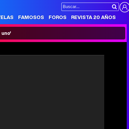
VELAS
FAMOSOS
FOROS
REVISTA 20 AÑOS
 uno'