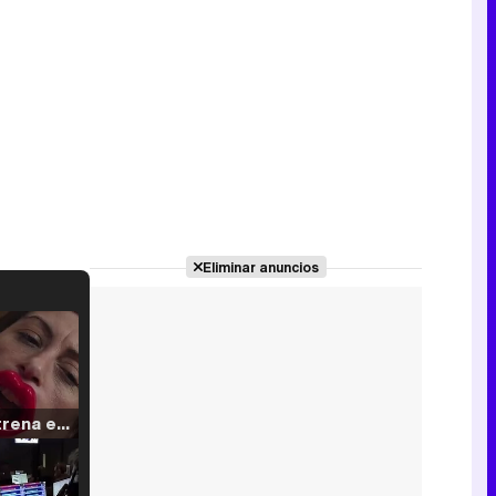
Eliminar anuncios
Filmin estrena el tráiler de 'Millennial Mal', su nueva comedia universitaria de la mano de Lorena Iglesias