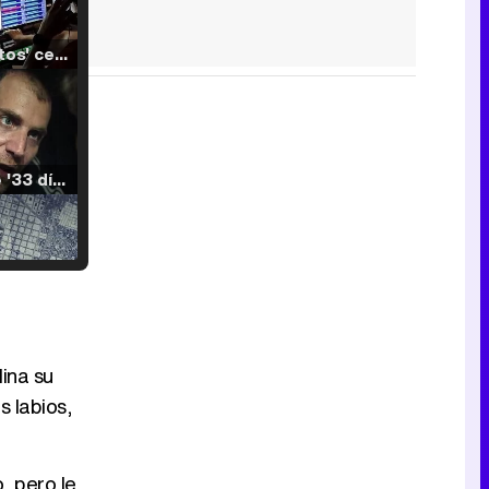
'120 Minutos' celebra sus 2.000 programas en Telemadrid con un vídeo del día a día en la redacción
Tráiler de '33 días', la nueva serie de Atresplayer con Julián Villagrán y José Manuel Poga
Tráiler en catalán de 'Ravalear', la nueva serie de HBO Max sobre los fondos buitre
ina su
s labios,
Tráiler de la tercera temporada de 'The Walking Dead: Dead City' de AMC+
o, pero le