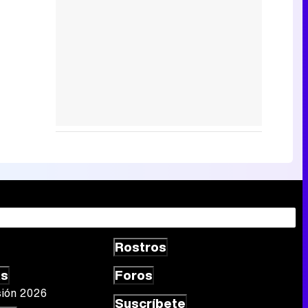
Rostros
as
Foros
sión 2026
Suscríbete