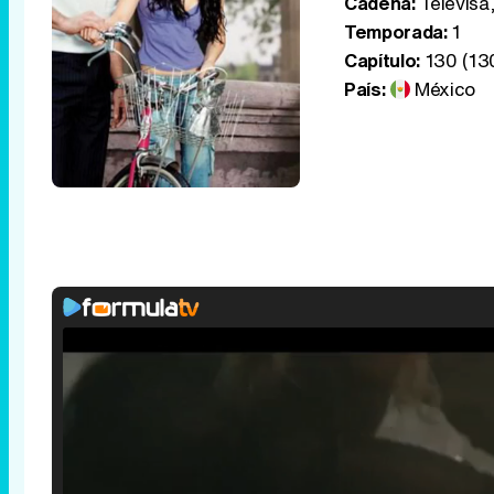
Cadena:
Televisa,
Temporada:
1
Capítulo:
130 (13
País:
México