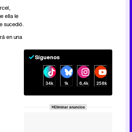
rcel,
e ella le
Canción ganadora de Eurovisión 2026: DARA con "Bangaranga" por Bulgaria
e sucedió.
rá en una
Síguenos
34k
1k
6,4k
258k
Eliminar anuncios