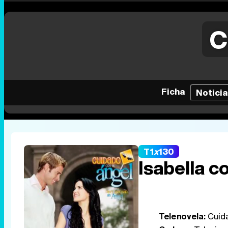
C
Ficha
Noticia
T1
x
130
Isabella c
Telenovela:
Cuida