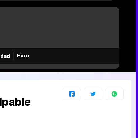
Foro
idad
lpable