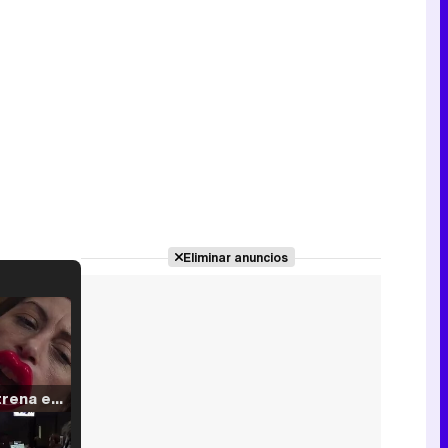
Eliminar anuncios
Filmin estrena el tráiler de 'Millennial Mal', su nueva comedia universitaria de la mano de Lorena Iglesias