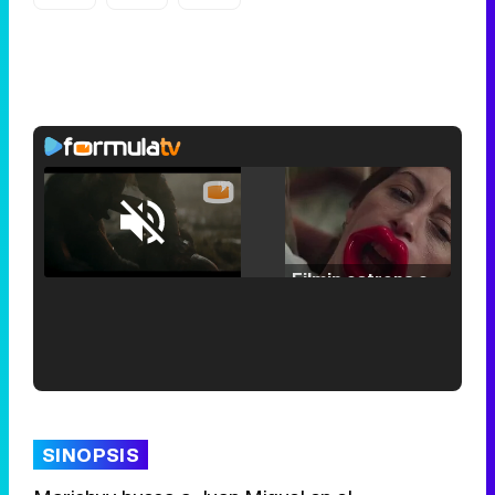
Loaded
:
25.30%
/
Unmute
Filmin estrena el tráiler de 'Millennial Mal', su nueva comedia universitaria de la mano de Lorena Iglesias
'120 Minutos' celebra sus 2.000 programas en Telemadrid con un vídeo del día a día en la redacción
SINOPSIS