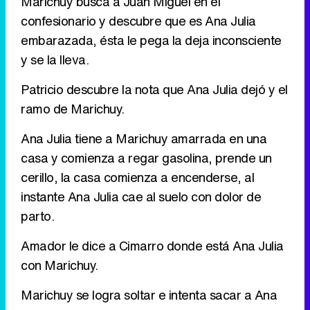
Marichuy busca a Juan Miguel en el
confesionario y descubre que es Ana Julia
Tráiler de '33 días', la nueva serie de Atresplayer con Julián Villagrán y José Manuel Poga
embarazada, ésta le pega la deja inconsciente
y se la lleva.
Patricio descubre la nota que Ana Julia dejó y el
Tráiler en catalán de 'Ravalear', la nueva serie de HBO Max sobre los fondos buitre
ramo de Marichuy.
Ana Julia tiene a Marichuy amarrada en una
casa y comienza a regar gasolina, prende un
cerillo, la casa comienza a encenderse, al
Tráiler de la tercera temporada de 'The Walking Dead: Dead City' de AMC+
instante Ana Julia cae al suelo con dolor de
parto.
Amador le dice a Cimarro donde está Ana Julia
Canción ganadora de Eurovisión 2026: DARA con "Bangaranga" por Bulgaria
con Marichuy.
Marichuy se logra soltar e intenta sacar a Ana