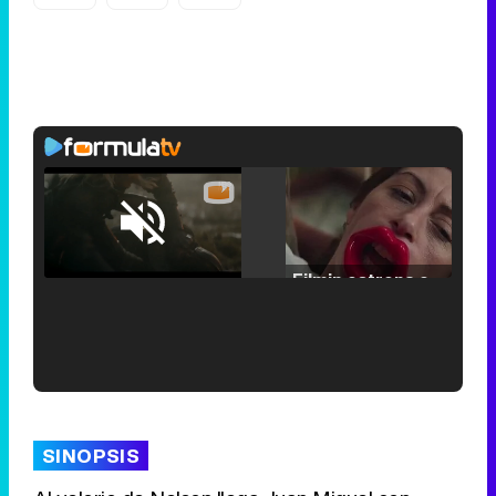
Loaded
:
25.30%
/
Unmute
Filmin estrena el tráiler de 'Millennial Mal', su nueva comedia universitaria de la mano de Lorena Iglesias
'120 Minutos' celebra sus 2.000 programas en Telemadrid con un vídeo del día a día en la redacción
SINOPSIS