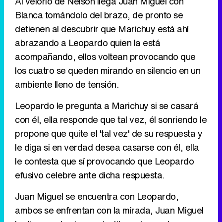
Al velorio de Nelson llega Juan Miguel con
Blanca tomándolo del brazo, de pronto se
Tráiler de '33 días', la nueva serie de Atresplayer con Julián Villagrán y José Manuel Poga
detienen al descubrir que Marichuy está ahí
abrazando a Leopardo quien la está
acompañando, ellos voltean provocando que
los cuatro se queden mirando en silencio en un
Tráiler en catalán de 'Ravalear', la nueva serie de HBO Max sobre los fondos buitre
ambiente lleno de tensión.
Leopardo le pregunta a Marichuy si se casará
con él, ella responde que tal vez, él sonriendo le
Tráiler de la tercera temporada de 'The Walking Dead: Dead City' de AMC+
propone que quite el 'tal vez' de su respuesta y
le diga si en verdad desea casarse con él, ella
le contesta que sí provocando que Leopardo
efusivo celebre ante dicha respuesta.
Canción ganadora de Eurovisión 2026: DARA con "Bangaranga" por Bulgaria
Juan Miguel se encuentra con Leopardo,
ambos se enfrentan con la mirada, Juan Miguel