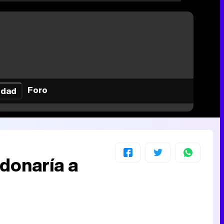
Foro
idad
rdonaría a