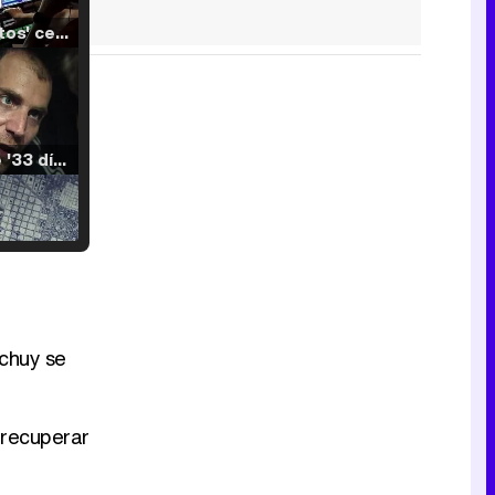
'120 Minutos' celebra sus 2.000 programas en Telemadrid con un vídeo del día a día en la redacción
Tráiler de '33 días', la nueva serie de Atresplayer con Julián Villagrán y José Manuel Poga
Tráiler en catalán de 'Ravalear', la nueva serie de HBO Max sobre los fondos buitre
ichuy se
Tráiler de la tercera temporada de 'The Walking Dead: Dead City' de AMC+
 recuperar