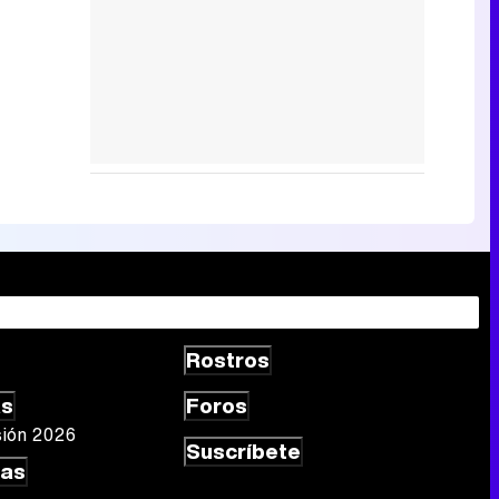
Rostros
as
Foros
sión 2026
Suscríbete
las