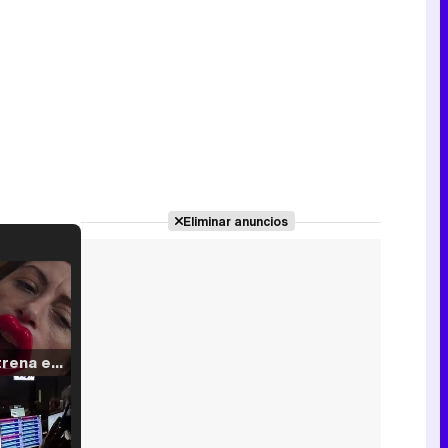
Eliminar anuncios
Filmin estrena el tráiler de 'Millennial Mal', su nueva comedia universitaria de la mano de Lorena Iglesias