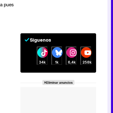
ja pues
Canción ganadora de Eurovisión 2026: DARA con "Bangaranga" por Bulgaria
Síguenos
34k
1k
6,4k
258k
Eliminar anuncios