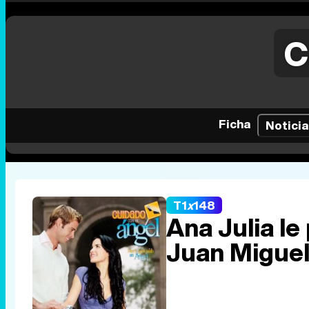
C
Ficha
Noticia
T1
x
148
Ana Julia le
Juan Migue