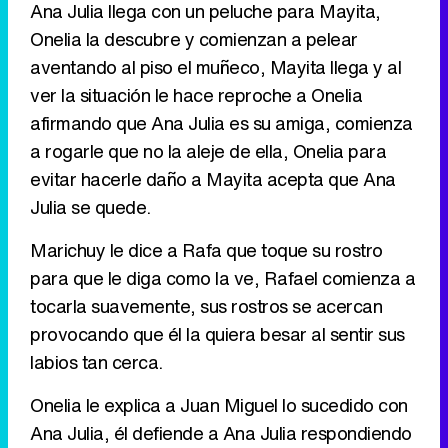
Ana Julia llega con un peluche para Mayita,
Onelia la descubre y comienzan a pelear
Tráiler de '33 días', la nueva serie de Atresplayer con Julián Villagrán y José Manuel Poga
aventando al piso el muñeco, Mayita llega y al
ver la situación le hace reproche a Onelia
afirmando que Ana Julia es su amiga, comienza
a rogarle que no la aleje de ella, Onelia para
Tráiler en catalán de 'Ravalear', la nueva serie de HBO Max sobre los fondos buitre
evitar hacerle daño a Mayita acepta que Ana
Julia se quede.
Marichuy le dice a Rafa que toque su rostro
Tráiler de la tercera temporada de 'The Walking Dead: Dead City' de AMC+
para que le diga como la ve, Rafael comienza a
tocarla suavemente, sus rostros se acercan
provocando que él la quiera besar al sentir sus
labios tan cerca.
Canción ganadora de Eurovisión 2026: DARA con "Bangaranga" por Bulgaria
Onelia le explica a Juan Miguel lo sucedido con
Ana Julia, él defiende a Ana Julia respondiendo