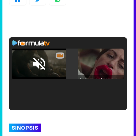
Loaded
:
25.30%
/
Unmute
Filmin estrena el tráiler de 'Millennial Mal', su nueva comedia universitaria de la mano de Lorena Iglesias
'120 Minutos' celebra sus 2.000 programas en Telemadrid con un vídeo del día a día en la redacción
SINOPSIS