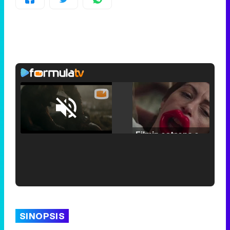
Loaded
:
25.30%
/
Unmute
Filmin estrena el tráiler de 'Millennial Mal', su nueva comedia universitaria de la mano de Lorena Iglesias
'120 Minutos' celebra sus 2.000 programas en Telemadrid con un vídeo del día a día en la redacción
SINOPSIS