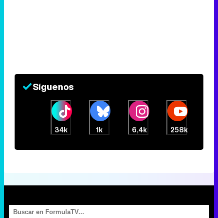
Síguenos
34k
1k
6,4k
258k