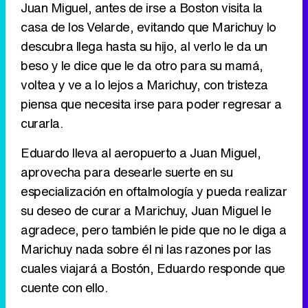
Juan Miguel, antes de irse a Boston visita la
casa de los Velarde, evitando que Marichuy lo
Tráiler de '33 días', la nueva serie de Atresplayer con Julián Villagrán y José Manuel Poga
descubra llega hasta su hijo, al verlo le da un
beso y le dice que le da otro para su mamá,
voltea y ve a lo lejos a Marichuy, con tristeza
piensa que necesita irse para poder regresar a
Tráiler en catalán de 'Ravalear', la nueva serie de HBO Max sobre los fondos buitre
curarla.
Eduardo lleva al aeropuerto a Juan Miguel,
aprovecha para desearle suerte en su
Tráiler de la tercera temporada de 'The Walking Dead: Dead City' de AMC+
especialización en oftalmología y pueda realizar
su deseo de curar a Marichuy, Juan Miguel le
agradece, pero también le pide que no le diga a
Marichuy nada sobre él ni las razones por las
cuales viajará a Bostón, Eduardo responde que
Canción ganadora de Eurovisión 2026: DARA con "Bangaranga" por Bulgaria
cuente con ello.