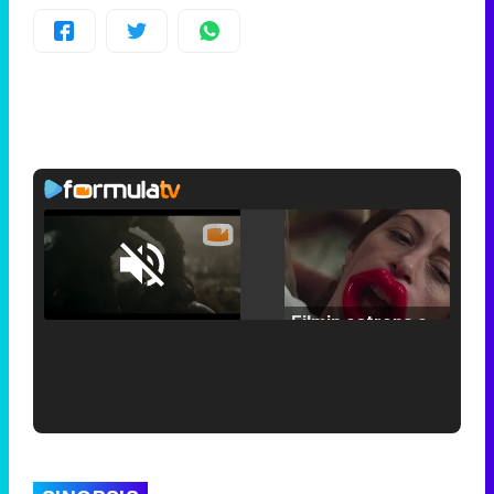
Loaded
:
25.30%
/
Unmute
Filmin estrena el tráiler de 'Millennial Mal', su nueva comedia universitaria de la mano de Lorena Iglesias
'120 Minutos' celebra sus 2.000 programas en Telemadrid con un vídeo del día a día en la redacción