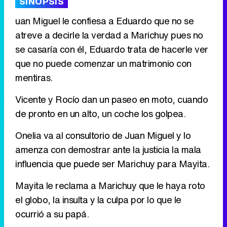
SINOPSIS
uan Miguel le confiesa a Eduardo que no se
atreve a decirle la verdad a Marichuy pues no
Tráiler de '33 días', la nueva serie de Atresplayer con Julián Villagrán y José Manuel Poga
se casaría con él, Eduardo trata de hacerle ver
que no puede comenzar un matrimonio con
mentiras.
Tráiler en catalán de 'Ravalear', la nueva serie de HBO Max sobre los fondos buitre
Vicente y Rocío dan un paseo en moto, cuando
de pronto en un alto, un coche los golpea.
Onelia va al consultorio de Juan Miguel y lo
amenza con demostrar ante la justicia la mala
Tráiler de la tercera temporada de 'The Walking Dead: Dead City' de AMC+
influencia que puede ser Marichuy para Mayita.
Mayita le reclama a Marichuy que le haya roto
el globo, la insulta y la culpa por lo que le
Canción ganadora de Eurovisión 2026: DARA con "Bangaranga" por Bulgaria
ocurrió a su papá.