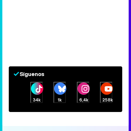
Síguenos
34k
1k
6,4k
258k