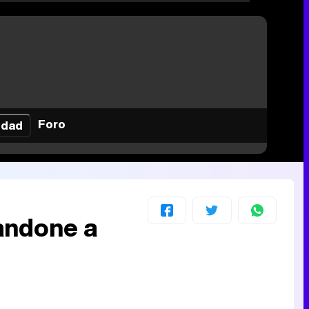
Foro
idad
bandone a