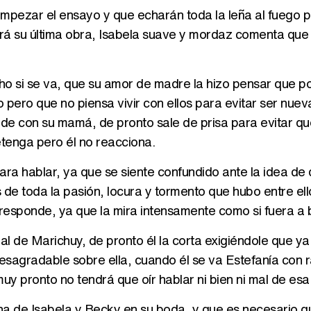
mpezar el ensayo y que echarán toda la leña al fuego 
erá su última obra, Isabela suave y mordaz comenta que
ucho si se va, que su amor de madre la hizo pensar que p
o pero que no piensa vivir con ellos para evitar ser nue
de con su mamá, de pronto sale de prisa para evitar qu
detenga pero él no reacciona.
ra hablar, ya que se siente confundido ante la idea de 
de toda la pasión, locura y tormento que hubo entre ell
o responde, ya que la mira intensamente como si fuera a 
al de Marichuy, de pronto él la corta exigiéndole que ya
esagradable sobre ella, cuando él se va Estefanía con 
y pronto no tendrá que oír hablar ni bien ni mal de es
na de Isabela y Becky en su boda, y que es necesario 