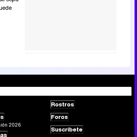
puede
Rostros
as
Foros
sión 2026
Suscríbete
las