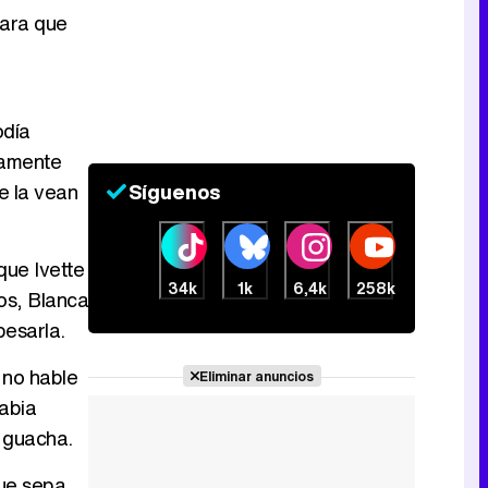
para que
Canción ganadora de Eurovisión 2026: DARA con "Bangaranga" por Bulgaria
odía
vamente
e la vean
Síguenos
que Ivette
34k
1k
6,4k
258k
os, Blanca
besarla.
 no hable
Eliminar anuncios
rabia
a guacha.
que sepa