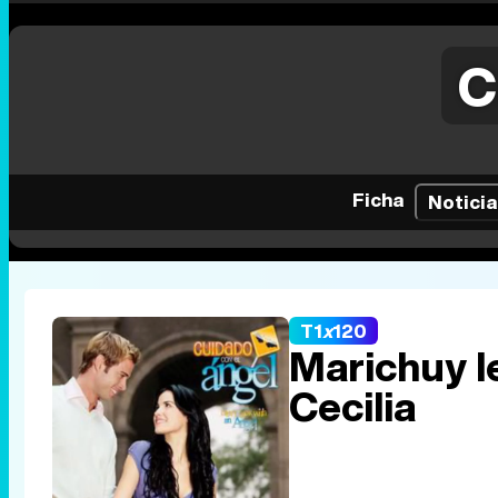
C
Ficha
Noticia
T1
x
120
Marichuy l
Cecilia