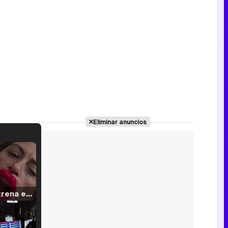
Eliminar anuncios
Filmin estrena el tráiler de 'Millennial Mal', su nueva comedia universitaria de la mano de Lorena Iglesias