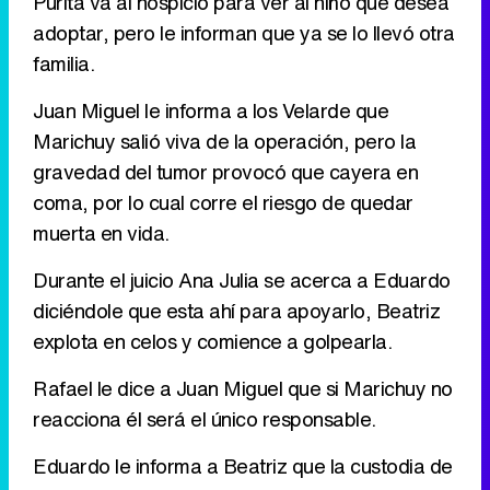
Purita va al hospicio para ver al niño que desea
adoptar, pero le informan que ya se lo llevó otra
Tráiler de '33 días', la nueva serie de Atresplayer con Julián Villagrán y José Manuel Poga
familia.
Juan Miguel le informa a los Velarde que
Marichuy salió viva de la operación, pero la
Tráiler en catalán de 'Ravalear', la nueva serie de HBO Max sobre los fondos buitre
gravedad del tumor provocó que cayera en
coma, por lo cual corre el riesgo de quedar
muerta en vida.
Durante el juicio Ana Julia se acerca a Eduardo
Tráiler de la tercera temporada de 'The Walking Dead: Dead City' de AMC+
diciéndole que esta ahí para apoyarlo, Beatriz
explota en celos y comience a golpearla.
Rafael le dice a Juan Miguel que si Marichuy no
Canción ganadora de Eurovisión 2026: DARA con "Bangaranga" por Bulgaria
reacciona él será el único responsable.
Eduardo le informa a Beatriz que la custodia de