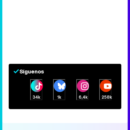
Síguenos
34k
1k
6,4k
258k