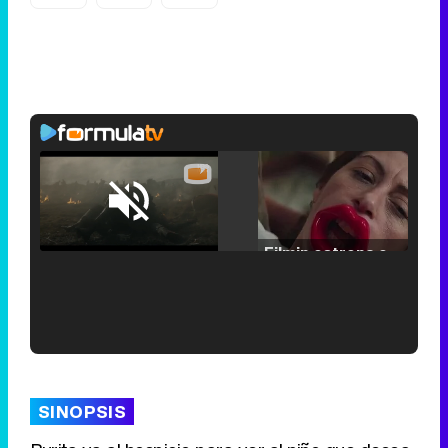
Loaded
:
29.30%
/
Unmute
Filmin estrena el tráiler de 'Millennial Mal', su nueva comedia universitaria de la mano de Lorena Iglesias
'120 Minutos' celebra sus 2.000 programas en Telemadrid con un vídeo del día a día en la redacción
SINOPSIS