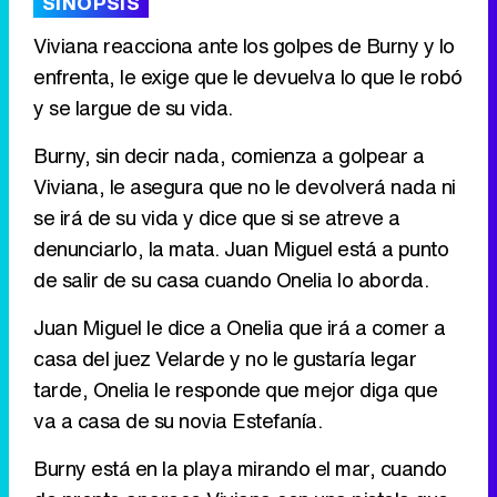
SINOPSIS
Viviana reacciona ante los golpes de Burny y lo
enfrenta, le exige que le devuelva lo que le robó
Tráiler de '33 días', la nueva serie de Atresplayer con Julián Villagrán y José Manuel Poga
y se largue de su vida.
Burny, sin decir nada, comienza a golpear a
Viviana, le asegura que no le devolverá nada ni
Tráiler en catalán de 'Ravalear', la nueva serie de HBO Max sobre los fondos buitre
se irá de su vida y dice que si se atreve a
denunciarlo, la mata. Juan Miguel está a punto
de salir de su casa cuando Onelia lo aborda.
Juan Miguel le dice a Onelia que irá a comer a
Tráiler de la tercera temporada de 'The Walking Dead: Dead City' de AMC+
casa del juez Velarde y no le gustaría legar
tarde, Onelia le responde que mejor diga que
va a casa de su novia Estefanía.
Canción ganadora de Eurovisión 2026: DARA con "Bangaranga" por Bulgaria
Burny está en la playa mirando el mar, cuando