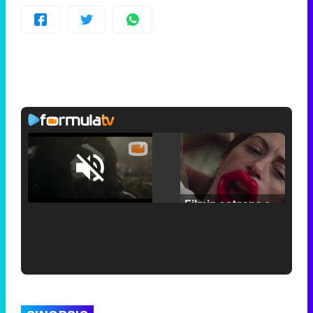
Loaded
:
25.30%
/
Unmute
Filmin estrena el tráiler de 'Millennial Mal', su nueva comedia universitaria de la mano de Lorena Iglesias
'120 Minutos' celebra sus 2.000 programas en Telemadrid con un vídeo del día a día en la redacción