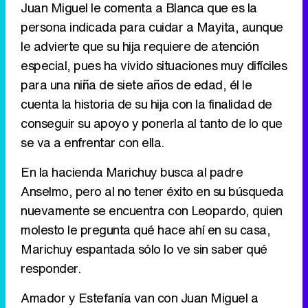
Juan Miguel le comenta a Blanca que es la
persona indicada para cuidar a Mayita, aunque
Tráiler de '33 días', la nueva serie de Atresplayer con Julián Villagrán y José Manuel Poga
le advierte que su hija requiere de atención
especial, pues ha vivido situaciones muy difíciles
para una niña de siete años de edad, él le
cuenta la historia de su hija con la finalidad de
Tráiler en catalán de 'Ravalear', la nueva serie de HBO Max sobre los fondos buitre
conseguir su apoyo y ponerla al tanto de lo que
se va a enfrentar con ella.
En la hacienda Marichuy busca al padre
Tráiler de la tercera temporada de 'The Walking Dead: Dead City' de AMC+
Anselmo, pero al no tener éxito en su búsqueda
nuevamente se encuentra con Leopardo, quien
molesto le pregunta qué hace ahí en su casa,
Marichuy espantada sólo lo ve sin saber qué
responder.
Canción ganadora de Eurovisión 2026: DARA con "Bangaranga" por Bulgaria
Amador y Estefanía van con Juan Miguel a