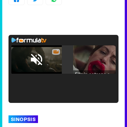
Loaded
:
25.30%
/
Unmute
Filmin estrena el tráiler de 'Millennial Mal', su nueva comedia universitaria de la mano de Lorena Iglesias
'120 Minutos' celebra sus 2.000 programas en Telemadrid con un vídeo del día a día en la redacción
SINOPSIS