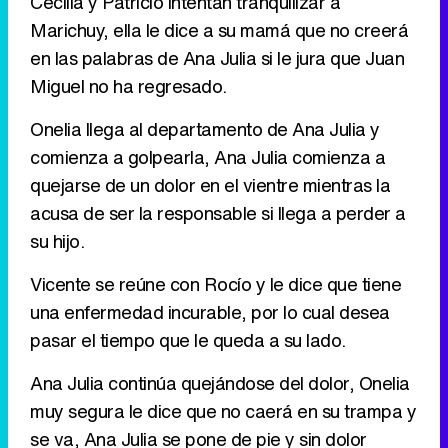
Cecilia y Patricio intentan tranquilizar a
Marichuy, ella le dice a su mamá que no creerá
Tráiler de '33 días', la nueva serie de Atresplayer con Julián Villagrán y José Manuel Poga
en las palabras de Ana Julia si le jura que Juan
Miguel no ha regresado.
Onelia llega al departamento de Ana Julia y
Tráiler en catalán de 'Ravalear', la nueva serie de HBO Max sobre los fondos buitre
comienza a golpearla, Ana Julia comienza a
quejarse de un dolor en el vientre mientras la
acusa de ser la responsable si llega a perder a
su hijo.
Tráiler de la tercera temporada de 'The Walking Dead: Dead City' de AMC+
Vicente se reúne con Rocío y le dice que tiene
una enfermedad incurable, por lo cual desea
pasar el tiempo que le queda a su lado.
Canción ganadora de Eurovisión 2026: DARA con "Bangaranga" por Bulgaria
Ana Julia continúa quejándose del dolor, Onelia
muy segura le dice que no caerá en su trampa y
se va, Ana Julia se pone de pie y sin dolor