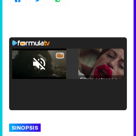
Loaded
:
25.30%
/
Unmute
Filmin estrena el tráiler de 'Millennial Mal', su nueva comedia universitaria de la mano de Lorena Iglesias
'120 Minutos' celebra sus 2.000 programas en Telemadrid con un vídeo del día a día en la redacción
SINOPSIS