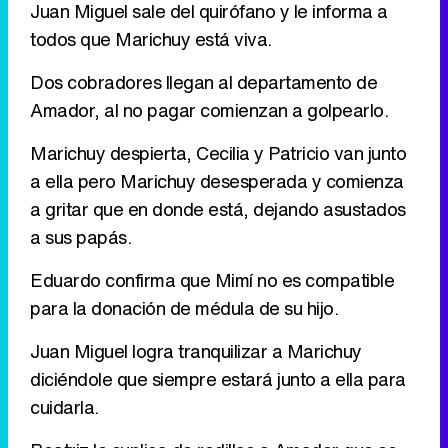
Juan Miguel sale del quirófano y le informa a
todos que Marichuy está viva.
Tráiler de '33 días', la nueva serie de Atresplayer con Julián Villagrán y José Manuel Poga
Dos cobradores llegan al departamento de
Amador, al no pagar comienzan a golpearlo.
Marichuy despierta, Cecilia y Patricio van junto
Tráiler en catalán de 'Ravalear', la nueva serie de HBO Max sobre los fondos buitre
a ella pero Marichuy desesperada y comienza
a gritar que en donde está, dejando asustados
a sus papás.
Tráiler de la tercera temporada de 'The Walking Dead: Dead City' de AMC+
Eduardo confirma que Mimí no es compatible
para la donación de médula de su hijo.
Juan Miguel logra tranquilizar a Marichuy
diciéndole que siempre estará junto a ella para
Canción ganadora de Eurovisión 2026: DARA con "Bangaranga" por Bulgaria
cuidarla.