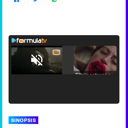
Loaded
:
25.30%
/
Unmute
Filmin estrena el tráiler de 'Millennial Mal', su nueva comedia universitaria de la mano de Lorena Iglesias
'120 Minutos' celebra sus 2.000 programas en Telemadrid con un vídeo del día a día en la redacción
SINOPSIS