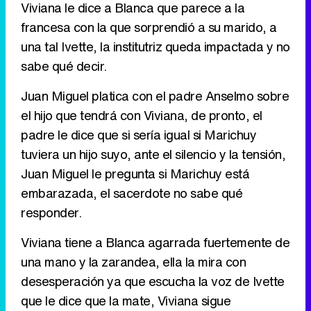
Viviana le dice a Blanca que parece a la
francesa con la que sorprendió a su marido, a
Tráiler de '33 días', la nueva serie de Atresplayer con Julián Villagrán y José Manuel Poga
una tal Ivette, la institutriz queda impactada y no
sabe qué decir.
Juan Miguel platica con el padre Anselmo sobre
Tráiler en catalán de 'Ravalear', la nueva serie de HBO Max sobre los fondos buitre
el hijo que tendrá con Viviana, de pronto, el
padre le dice que si sería igual si Marichuy
tuviera un hijo suyo, ante el silencio y la tensión,
Juan Miguel le pregunta si Marichuy está
Tráiler de la tercera temporada de 'The Walking Dead: Dead City' de AMC+
embarazada, el sacerdote no sabe qué
responder.
Viviana tiene a Blanca agarrada fuertemente de
una mano y la zarandea, ella la mira con
Canción ganadora de Eurovisión 2026: DARA con "Bangaranga" por Bulgaria
desesperación ya que escucha la voz de Ivette
que le dice que la mate, Viviana sigue