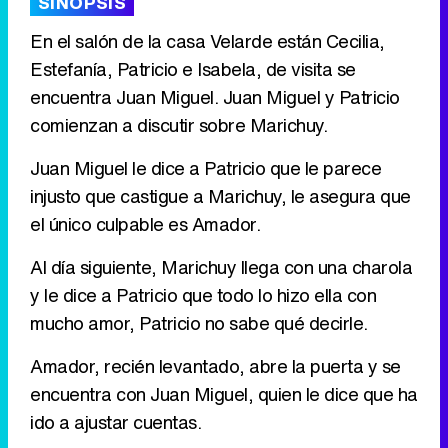
SINOPSIS
En el salón de la casa Velarde están Cecilia,
Estefanía, Patricio e Isabela, de visita se
Tráiler de '33 días', la nueva serie de Atresplayer con Julián Villagrán y José Manuel Poga
encuentra Juan Miguel. Juan Miguel y Patricio
comienzan a discutir sobre Marichuy.
Juan Miguel le dice a Patricio que le parece
Tráiler en catalán de 'Ravalear', la nueva serie de HBO Max sobre los fondos buitre
injusto que castigue a Marichuy, le asegura que
el único culpable es Amador.
Al día siguiente, Marichuy llega con una charola
y le dice a Patricio que todo lo hizo ella con
Tráiler de la tercera temporada de 'The Walking Dead: Dead City' de AMC+
mucho amor, Patricio no sabe qué decirle.
Amador, recién levantado, abre la puerta y se
encuentra con Juan Miguel, quien le dice que ha
Canción ganadora de Eurovisión 2026: DARA con "Bangaranga" por Bulgaria
ido a ajustar cuentas.