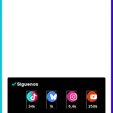
Síguenos
34k
1k
6,4k
258k