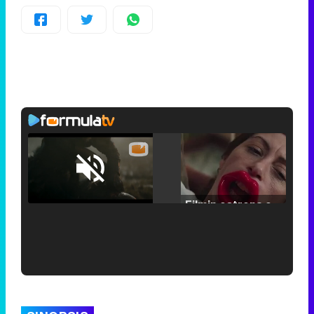
Loaded
:
25.30%
/
Unmute
Filmin estrena el tráiler de 'Millennial Mal', su nueva comedia universitaria de la mano de Lorena Iglesias
'120 Minutos' celebra sus 2.000 programas en Telemadrid con un vídeo del día a día en la redacción